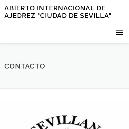
Saltar
ABIERTO INTERNACIONAL DE
al
AJEDREZ "CIUDAD DE SEVILLA"
contenido
Menú
INICIO
BASES
DESARROLLO DEL TORNEO
CONTACTO
HOTEL OFICIAL
RETRANSMISIÓN
EDICIONES ANTERIORES
OLIMPIADA INTERESCOLAR
TORNEO FEMENINO